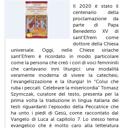
+
RIVISTE
Il 2020 è stato il
centenario della
+
CEI
proclamazione da
parte di Papa
AUTORI VARI
Benedetto XV di
sant’Efrem come
dottore della Chiesa
universale.
Oggi
, nelle Chiese siriache
sant’Efrem è ricordato in modo particolare
come la persona che creò i cori di voci femminili
che cantavano inni liturgici: una modalità
veramente moderna di vivere la catechesi,
l’evangelizzazione e la liturgia! In “Colui che
ruba i peccati. Celebrare la misericordia” Tomasz
Szymczak, curatore del testo, presenta per la
prima volta la traduzione in lingua italiana dei
testi riguardanti l’episodio della Peccatrice che
ha unto i piedi di Gesù, come raccontato dal
Vangelo di Luca al capitolo 7. Lo stesso tema
evangelico che è molto caro alla letteratura