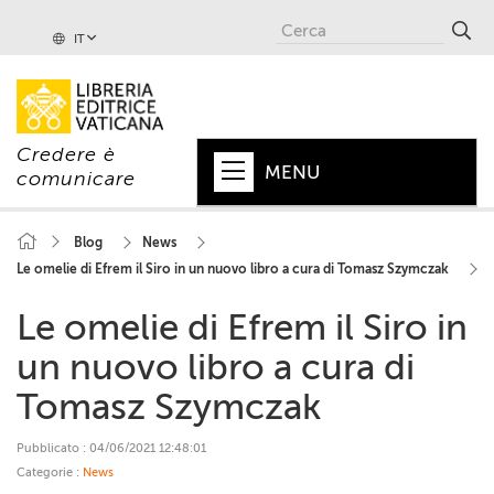
IT
Credere è
MENU
comunicare
HOME
Blog
News
Le omelie di Efrem il Siro in un nuovo libro a cura di Tomasz Szymczak
+
PAPA
Le omelie di Efrem il Siro in
+
VATICANO
un nuovo libro a cura di
+
CHIESA
Tomasz Szymczak
+
MONDO
Pubblicato : 04/06/2021 12:48:01
+
COLLANE
Categorie :
News