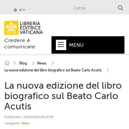
IT
Credere è
MENU
comunicare
HOME
Blog
News
La nuova edizione del libro biografico sul Beato Carlo Acutis
+
PAPA
La nuova edizione del libro
+
VATICANO
biografico sul Beato Carlo
+
CHIESA
Acutis
+
MONDO
Pubblicato : 25/02/2021 09:27:29
+
COLLANE
Categorie :
News