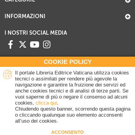
INFORMAZIONI
I NOSTRI SOCIAL MEDIA
COOKIE POLICY
HAI BISOGNO DI INFORMAZIONI?
Il portale Libreria Editrice Vaticana utilizza cookies
Contattaci all'Ufficio Commerciale
tecnici o assimilati per rendere più agevole la
navigazione e garantire la fruizione dei servizi ed
+39 06 698 45780
anche cookies tecnici e di analisi di terze parti. Se
Lunedì-Giovedì 8-16.30
vuoi saperne di più o negare il consenso ad alcuni
Venerdì 8-14
cookies,
clicca qui
.
(Escluse festività Vaticane)
Chiudendo questo banner, scorrendo questa pagina
o cliccando qualunque suo elemento acconsenti
all’uso dei cookies.
Copyright © 2020-2026 Dicasterium pro Communicatione - Libreria Editrice
Vaticana - Tutti i diritti riservati.
ACCONSENTO