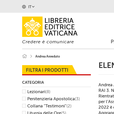
IT
Credere è comunicare
Andrea Avveduto
ELE
FILTRA I PRODOTTI
CATEGORIA
Andrea 
RAI 3. N
Lezionari
(8)
Rientra
Penitenzieria Apostolica
(3)
per l’As
Collana "Testimoni"
(2)
2022 è 
Aggrappa
Liturgia delle Ore
(5)