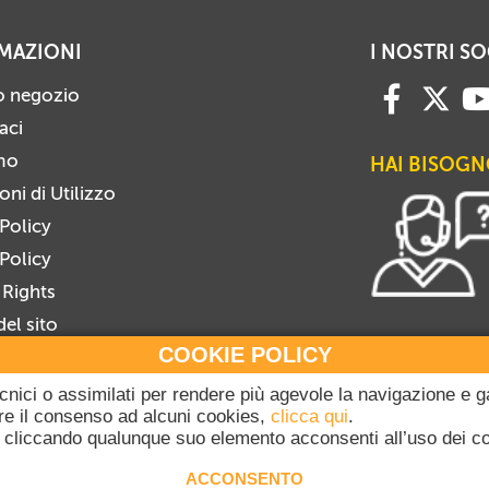
MAZIONI
I NOSTRI SO
ro negozio
aci
mo
HAI BISOGN
ni di Utilizzo
 Policy
Policy
 Rights
el sito
COOKIE POLICY
i alla Newsletter
viti dalla Newsletter
tecnici o assimilati per rendere più agevole la navigazione e g
gare il consenso ad alcuni cookies,
clicca qui
.
cliccando qualunque suo elemento acconsenti all’uso dei c
20-2026 Dicasterium pro Communicatione - Libreria Editrice Vaticana - Tutti i dir
ACCONSENTO