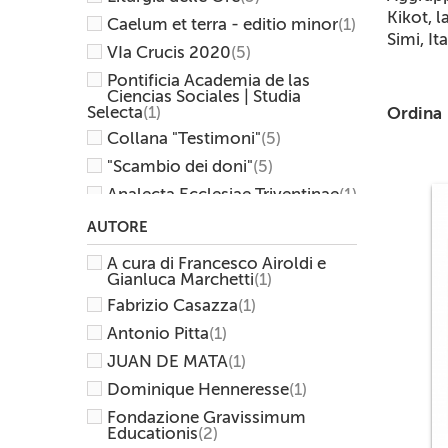
Kikot, l
Caelum et terra - editio minor
(1)
Simi, Ita
VIa Crucis 2020
(5)
Pontificia Academia de las
Ciencias Sociales | Studia
Selecta
(1)
Ordina
Collana "Testimoni"
(5)
"Scambio dei doni"
(5)
Analecta Ecclesiae Triventinae
(1)
Collana "Volti"
(1)
AUTORE
CEI
(23)
A cura di Francesco Airoldi e
"Dal chiodo alla chiave"
(2)
Gianluca Marchetti
(1)
Fabrizio Casazza
(1)
Pontificia Comision para
America Latina
(1)
Antonio Pitta
(1)
Rituali
(2)
JUAN DE MATA
(1)
Concordie
(1)
Dominique Henneresse
(1)
E-Books
(8)
Fondazione Gravissimum
Catechismi
(7)
Educationis
(2)