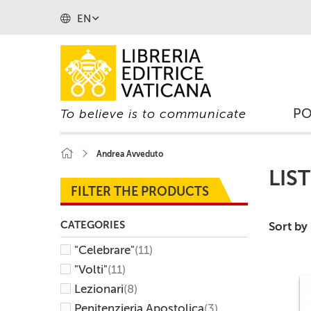
EN
P
To believe is to communicate
Andrea Avveduto
LIS
FILTER THE PRODUCTS
CATEGORIES
Sort by
"Celebrare"
(11)
"Volti"
(11)
Lezionari
(8)
Penitenzieria Apostolica
(3)