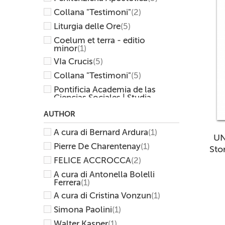
Collana "Testimoni"
(2)
Liturgia delle Ore
(5)
Coelum et terra - editio
minor
(1)
VIa Crucis
(5)
Collana "Testimoni"
(5)
Pontificia Academia de las
Ciencias Sociales | Studia
Selecta
(1)
AUTHOR
"Scambio dei doni"
(5)
A cura di Bernard Ardura
(1)
Collana "Volti"
(1)
UN
Pierre De Charentenay
(1)
Analecta Ecclesuae
Stor
Triventinae
(1)
FELICE ACCROCCA
(2)
CEI
(23)
A cura di Antonella Bolelli
"Dal chiodo alla chiave"
(2)
Ferrera
(1)
A cura di Cristina Vonzun
(1)
Pontificia Comision America
Latina
(1)
Simona Paolini
(1)
Rituali
(2)
Walter Kasper
(1)