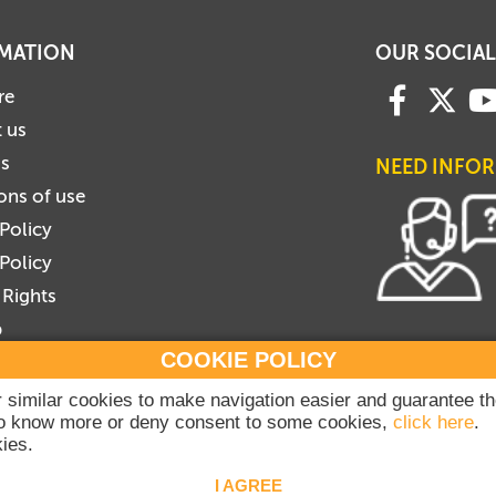
MATION
OUR SOCIAL
re
 us
us
NEED INFO
ons of use
 Policy
Policy
 Rights
p
COOKIE POLICY
be to Newsletter
ribe to Newsletter
or similar cookies to make navigation easier and guarantee t
 to know more or deny consent to some cookies,
click here
.
ies.
2020-2026 Dicasterium pro Communicatione - Libreria Editrice Vaticana - All rig
I AGREE