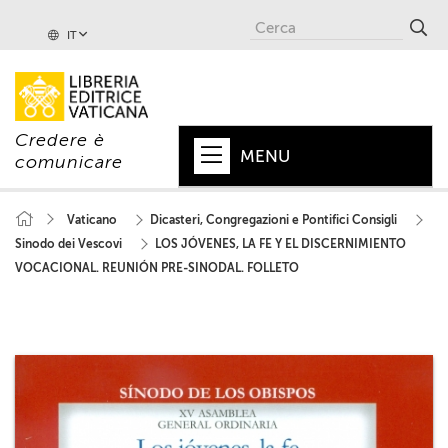
IT
Credere è
MENU
comunicare
HOME
Vaticano
Dicasteri, Congregazioni e Pontifici Consigli
Sinodo dei Vescovi
LOS JÓVENES, LA FE Y EL DISCERNIMIENTO
+
PAPA
VOCACIONAL. REUNIÓN PRE-SINODAL. FOLLETO
+
VATICANO
+
CHIESA
+
MONDO
+
COLLANE