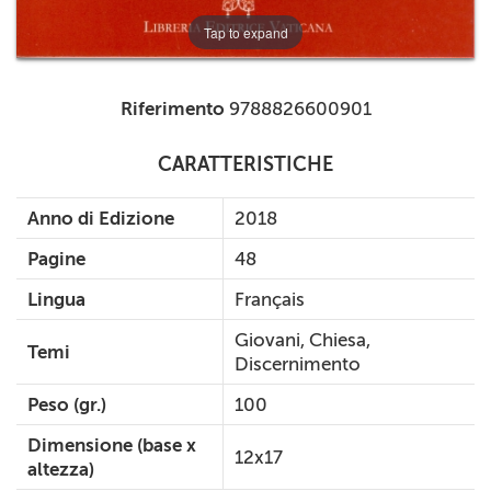
Tap to expand
Riferimento
9788826600901
CARATTERISTICHE
Anno di Edizione
2018
Pagine
48
Lingua
Français
Giovani, Chiesa,
Temi
Discernimento
Peso (gr.)
100
Dimensione (base x
12x17
altezza)