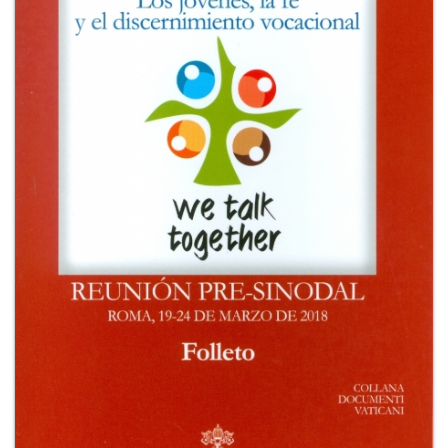
+
RIVISTE
+
CEI
AUTORI VARI