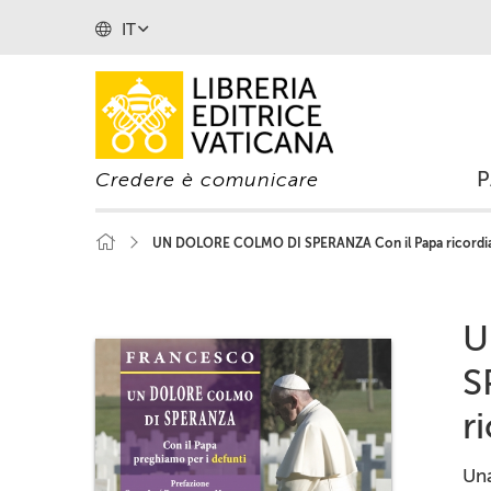
IT
Credere è comunicare
UN DOLORE COLMO DI SPERANZA Con il Papa ricordiam
U
S
r
Una