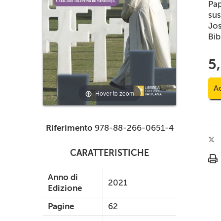
Pap
sus
Jo
Bib
5
Ac
Hover to zoom
Riferimento
978-88-266-0651-4
CARATTERISTICHE
Anno di
2021
Edizione
Pagine
62