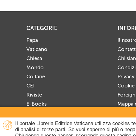
CATEGORIE
INFOR
Papa
Il nost
Vaticano
Contatt
Chiesa
Chi sia
Mondo
Condizio
Collane
Privacy
CEI
Cookie 
Riviste
Foreign
E-Books
Mappa d
Prossime Uscite
Iscrivit
Disiscri
Il portale Libreria Editrice Vaticana utilizza cookies 
di analisi di terze parti. Se vuoi saperne di più o ne
Chiudendo questo banner, scorrendo questa pagina o 