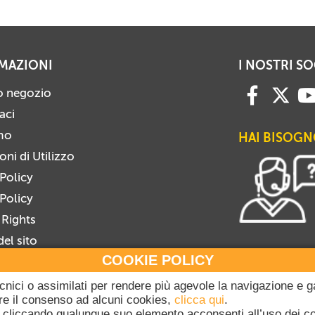
MAZIONI
I NOSTRI SO
ro negozio
aci
mo
HAI BISOGN
ni di Utilizzo
 Policy
Policy
 Rights
el sito
COOKIE POLICY
i alla Newsletter
viti dalla Newsletter
tecnici o assimilati per rendere più agevole la navigazione e g
gare il consenso ad alcuni cookies,
clicca qui
.
cliccando qualunque suo elemento acconsenti all’uso dei c