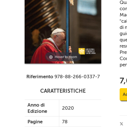
Qua
con
Mag
“ca
di 
gui
que
res
Pre
Hover to zoom
Com
pen
Riferimento
978-88-266-0337-7
7
CARATTERISTICHE
Ac
Anno di
2020
Edizione
Pagine
78