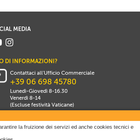
CIAL MEDIA
O DI INFORMAZIONI?
Contattaci all'Ufficio Commerciale
+39 06 698 45780
Lunedì-Giovedì 8-16.30
Venerdì 8-14
(Escluse festività Vaticane)
arantire la fruizione dei servizi ed anche cookies tecnici e
ookies.