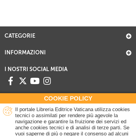
CATEGORIE
INFORMAZIONI
I NOSTRI SOCIAL MEDIA
COOKIE POLICY
HAI BISOGNO DI INFORMAZIONI?
Il portale Libreria Editrice Vaticana utilizza cookies
Contattaci all'Ufficio Commerciale
tecnici o assimilati per rendere più agevole la
navigazione e garantire la fruizione dei servizi ed
+39 06 698 45780
anche cookies tecnici e di analisi di terze parti. Se
Lunedì-Giovedì 8-16.30
vuoi saperne di più o negare il consenso ad alcuni