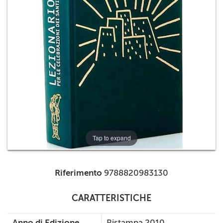
+
RIVISTE
+
CEI
AUTORI VARI
Tap to expand
Riferimento
9788820983130
CARATTERISTICHE
Anno di Edizione
Ristampa 2010