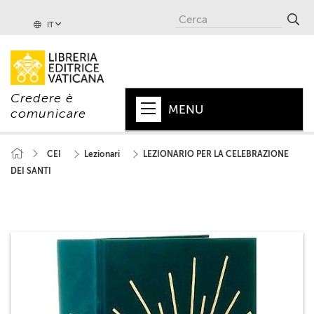
IT
Credere è
MENU
comunicare
HOME
CEI
Lezionari
LEZIONARIO PER LA CELEBRAZIONE
DEI SANTI
+
PAPA
+
VATICANO
+
CHIESA
+
MONDO
+
COLLANE