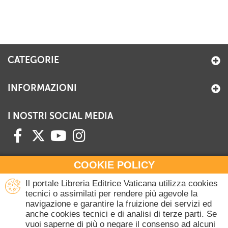
CATEGORIE
INFORMAZIONI
I NOSTRI SOCIAL MEDIA
COOKIE POLICY
HAI BISOGNO DI INFORMAZIONI?
Il portale Libreria Editrice Vaticana utilizza cookies
Contattaci all'Ufficio Commerciale
tecnici o assimilati per rendere più agevole la
navigazione e garantire la fruizione dei servizi ed
+39 06 698 45780
anche cookies tecnici e di analisi di terze parti. Se
Lunedì-Giovedì 8-16.30
vuoi saperne di più o negare il consenso ad alcuni