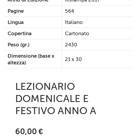
Pagine
564
Lingua
Italiano
Copertina
Cartonato
Peso (gr.)
2430
Dimensione (base x
21 x 30
altezza)
LEZIONARIO
DOMENICALE E
FESTIVO ANNO A
60,00 €