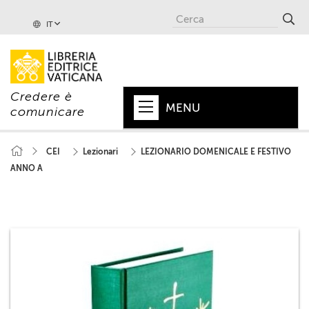
IT
Credere è
MENU
comunicare
HOME
CEI
Lezionari
LEZIONARIO DOMENICALE E FESTIVO
ANNO A
+
PAPA
+
VATICANO
+
CHIESA
+
MONDO
+
COLLANE