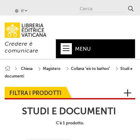
IT
Credere è
MENU
comunicare
HOME
Chiesa
Magistero
Collana "eis to bathos"
Studi e
documenti
+
PAPA
+
VATICANO
FILTRA I PRODOTTI
+
CHIESA
STUDI E DOCUMENTI
+
MONDO
C'è 1 prodotto.
+
COLLANE