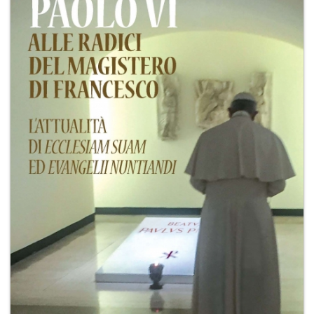
+
RIVISTE
+
CEI
AUTORI VARI