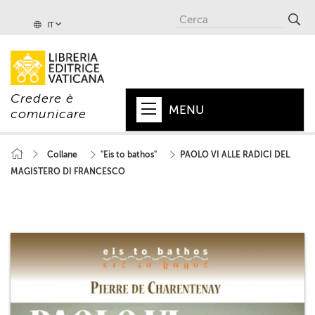
IT
Credere è
MENU
comunicare
HOME
Collane
"Eis to bathos"
PAOLO VI ALLE RADICI DEL
MAGISTERO DI FRANCESCO
+
PAPA
+
VATICANO
+
CHIESA
+
MONDO
+
COLLANE