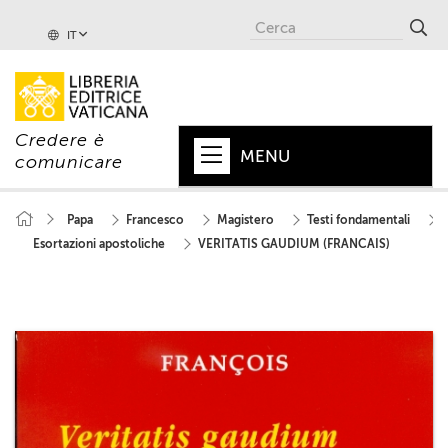
IT
Credere è
MENU
comunicare
HOME
Papa
Francesco
Magistero
Testi fondamentali
Esortazioni apostoliche
VERITATIS GAUDIUM (FRANCAIS)
+
PAPA
+
VATICANO
+
CHIESA
+
MONDO
+
COLLANE