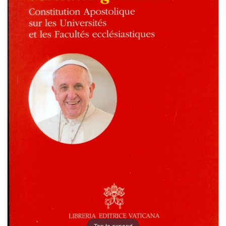
+
RIVISTE
+
CEI
AUTORI VARI
Tap to expand