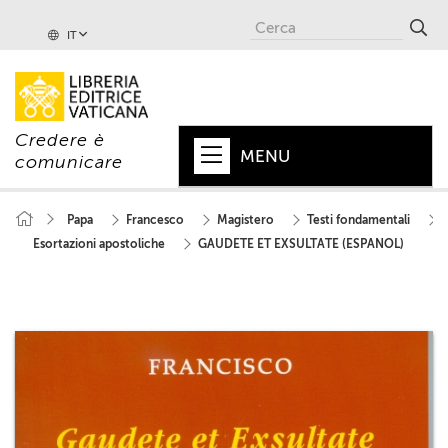
IT
Credere è
MENU
comunicare
HOME
Papa
Francesco
Magistero
Testi fondamentali
Esortazioni apostoliche
GAUDETE ET EXSULTATE (ESPANOL)
+
PAPA
+
VATICANO
+
CHIESA
+
MONDO
+
COLLANE