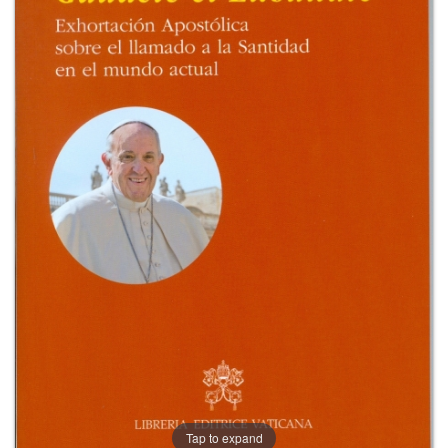
+
RIVISTE
+
CEI
AUTORI VARI
Tap to expand