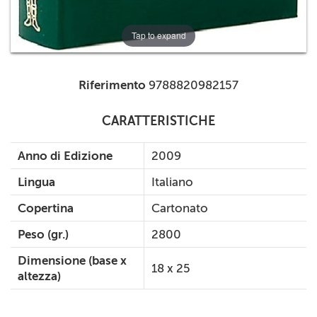
Tap to expand
Riferimento
9788820982157
CARATTERISTICHE
Anno di Edizione
2009
Lingua
Italiano
Copertina
Cartonato
Peso (gr.)
2800
Dimensione (base x
18 x 25
altezza)