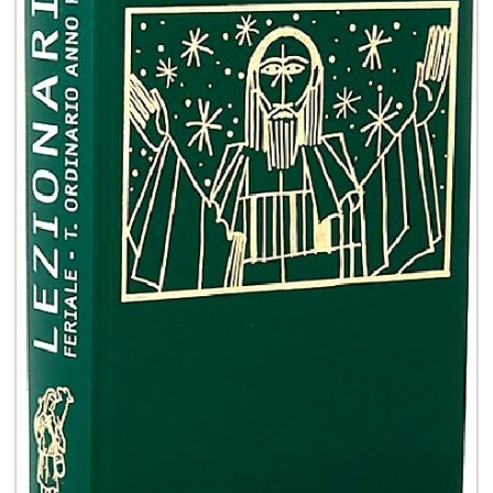
+
RIVISTE
+
CEI
AUTORI VARI