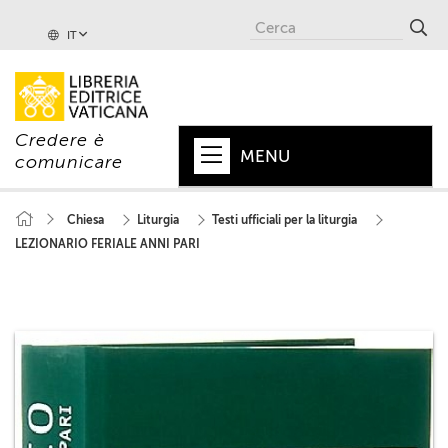
IT
Credere è
MENU
comunicare
HOME
Chiesa
Liturgia
Testi ufficiali per la liturgia
LEZIONARIO FERIALE ANNI PARI
+
PAPA
+
VATICANO
+
CHIESA
+
MONDO
+
COLLANE