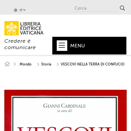
IT
Credere è
MENU
comunicare
HOME
Mondo
Storia
VESCOVI NELLA TERRA DI CONFUCIO
+
PAPA
+
VATICANO
+
CHIESA
+
MONDO
+
COLLANE