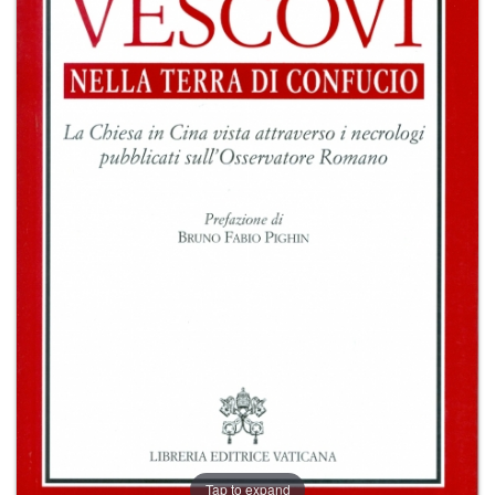
+
RIVISTE
+
CEI
AUTORI VARI
Tap to expand