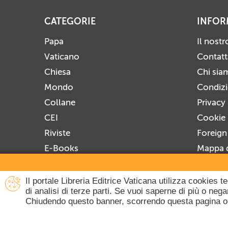
CATEGORIE
INFOR
Papa
Il nost
Vaticano
Contatt
Chiesa
Chi sia
Mondo
Condizio
Collane
Privacy
CEI
Cookie 
Riviste
Foreign
E-Books
Mappa d
Prossime Uscite
Iscrivit
Disiscri
Il portale Libreria Editrice Vaticana utilizza cookies 
di analisi di terze parti. Se vuoi saperne di più o ne
Chiudendo questo banner, scorrendo questa pagina o 
Copyright © 20