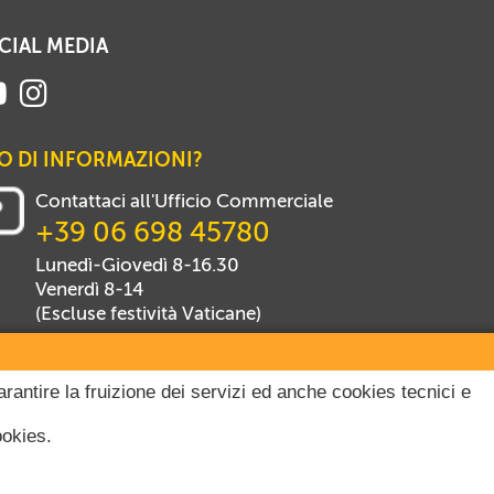
CIAL MEDIA
O DI INFORMAZIONI?
Contattaci all'Ufficio Commerciale
+39 06 698 45780
Lunedì-Giovedì 8-16.30
Venerdì 8-14
(Escluse festività Vaticane)
arantire la fruizione dei servizi ed anche cookies tecnici e
ookies.
itti riservati.