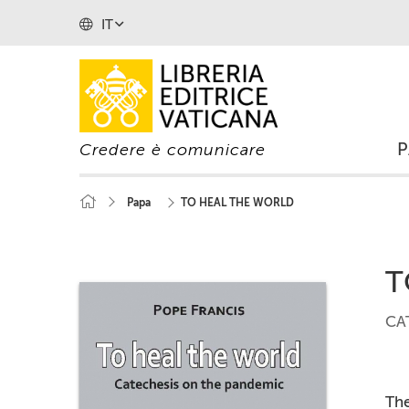
IT
Credere è comunicare
Papa
TO HEAL THE WORLD
T
CA
The