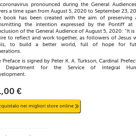
coronavirus pronounced during the General Audiences
ers a time span from August 5, 2020 to September 23, 2
e book has been created with the aim of preserving 
nsmitting the intention expressed by the Pontiff at
clusion of the General Audience of August 5, 2020: "It i
ire to reflect and work together, as followers of Jesus
als, to build a better world, full of hope for fut
erations.
 Preface is signed by Peter K. A. Turkson, Cardinal Prefec
e Department for the Service of Integral Hu
velopment.
1,00 €
quistalo nei migliori store online