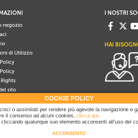
MAZIONI
I NOSTRI SO
ro negozio
aci
mo
HAI BISOGN
ni di Utilizzo
 Policy
Policy
 Rights
el sito
COOKIE POLICY
i alla Newsletter
viti dalla Newsletter
tecnici o assimilati per rendere più agevole la navigazione e g
gare il consenso ad alcuni cookies,
clicca qui
.
cliccando qualunque suo elemento acconsenti all’uso dei c
20-2026 Dicasterium pro Communicatione - Libreria Editrice Vaticana - Tutti i dir
ACCONSENTO