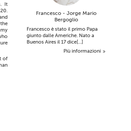
. It
020.
Francesco - Jorge Mario
and
Bergoglio
 the
Francesco è stato il primo Papa
s my
giunto dalle Americhe. Nato a
 who
Buenos Aires il 17 dice[...]
ure
Più informazioni
t of
man