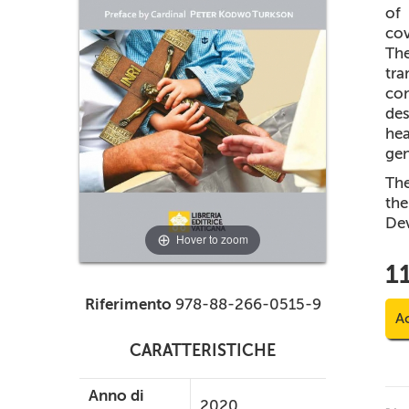
of 
cov
Th
tra
con
des
he
gen
The
th
De
Hover to zoom
1
Riferimento
978-88-266-0515-9
Ac
CARATTERISTICHE
Anno di
2020