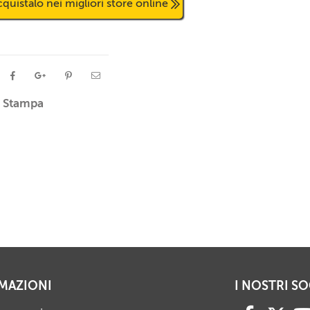
quistalo nei migliori store online
Stampa
MAZIONI
I NOSTRI SO