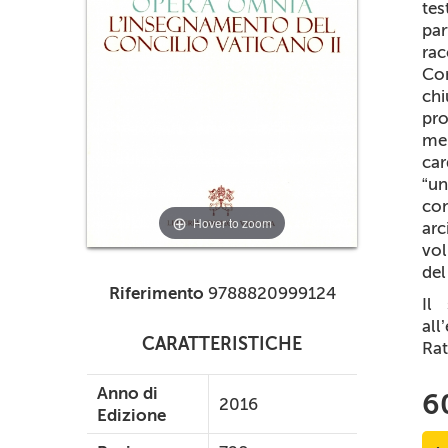
tes
pa
rac
Con
chi
pro
me
car
“un
con
Hover to zoom
ar
vol
del
Riferimento
9788820999124
Il
all
CARATTERISTICHE
Rat
Anno di
6
2016
Edizione