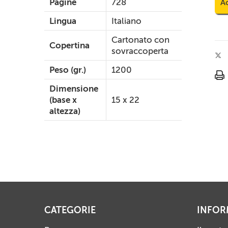
Pagine
728
Ac
Lingua
Italiano
Cartonato con
Copertina
sovraccoperta
Peso (gr.)
1200
Dimensione
(base x
15 x 22
altezza)
CATEGORIE
INFOR