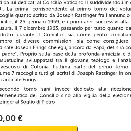
ti da lui dedicati al Concilio Vaticano II suddividendoli in
rti. La prima, corrispondente al primo tomo del volu
coglie quanto scritto da Joseph Ratzinger fra l’annuncio
cilio, il 25 gennaio 1959, e i primi anni successivi alla
usura, il 7 dicembre 1963, passando per tutto quanto da
dotto durante il Concilio: sia come perito concilia
mbro di diverse commissioni, sia come consigliere 
dinale Joseph Frings che egli, ancora da Papa, definirà 
 padre”. Proprio sulla base della profonda amicizia e d
suetudine sviluppatasi tra il giovane teologo e l’anz
civescovo di Colonia, l’ultima parte del primo tomo 
ume 7 raccoglie tutti gli scritti di Joseph Ratzinger in o
 cardinale Frings.
 secondo tomo sarà invece dedicato alla ricezion
’ermeneutica del Concilio sino alla vigilia della elezion
zinger al Soglio di Pietro
0,00 €