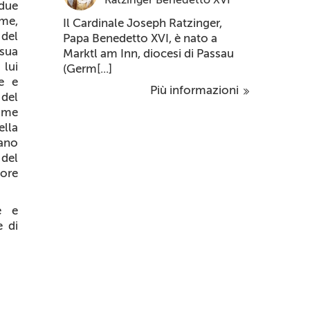
 due
me,
Il Cardinale Joseph Ratzinger,
 del
Papa Benedetto XVI, è nato a
 sua
Marktl am Inn, diocesi di Passau
 lui
(Germ[...]
re e
Più informazioni
del
come
ella
iano
del
nore
e e
e di