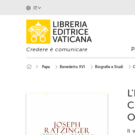
IT
Credere è comunicare
Papa
Benedetto XVI
Biografie e Studi
O
L
C
O
Il 