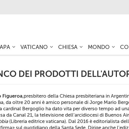
PAPA
VATICANO
CHIESA
MONDO
CO
NCO DEI PRODOTTI DELL'AUTO
 Figueroa
,presbitero della Chiesa presbiteriana in Argentin
na, da oltre 20 anni è amico personale di Jorge Mario Ber
ra cardinal Bergoglio ha dato vita per diverso tempo ad una
a da Canal 21, la televisione dell’arcidiocesi di Buenos Ai
ibbia
(Libreria editrice vaticana). Dal 2016 è editorialista dell
firma» sul quotidiano della Santa Sede. Dirige anche l’ediz