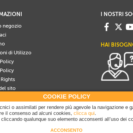
MAZIONI
I NOSTRI SO
ro negozio
aci
mo
HAI BISOGN
ni di Utilizzo
 Policy
Policy
 Rights
el sito
COOKIE POLICY
i alla Newsletter
viti dalla Newsletter
tecnici o assimilati per rendere più agevole la navigazione e g
gare il consenso ad alcuni cookies,
clicca qui
.
cliccando qualunque suo elemento acconsenti all’uso dei c
20-2026 Dicasterium pro Communicatione - Libreria Editrice Vaticana - Tutti i dir
ACCONSENTO