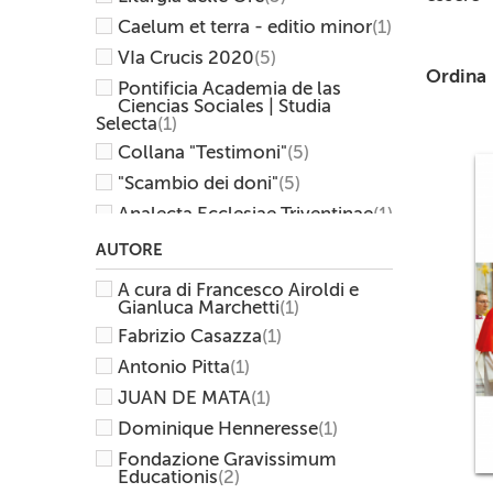
Caelum et terra - editio minor
(1)
VIa Crucis 2020
(5)
Ordina
Pontificia Academia de las
Ciencias Sociales | Studia
Selecta
(1)
Collana "Testimoni"
(5)
"Scambio dei doni"
(5)
Analecta Ecclesiae Triventinae
(1)
Collana "Volti"
(1)
AUTORE
CEI
(23)
A cura di Francesco Airoldi e
"Dal chiodo alla chiave"
(2)
Gianluca Marchetti
(1)
Fabrizio Casazza
(1)
Pontificia Comision para
America Latina
(1)
Antonio Pitta
(1)
Rituali
(2)
JUAN DE MATA
(1)
Concordie
(1)
Dominique Henneresse
(1)
E-Books
(8)
Fondazione Gravissimum
Catechismi
(7)
Educationis
(2)