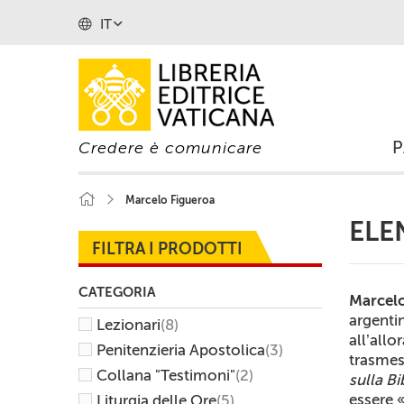
IT
Credere è comunicare
Marcelo Figueroa
ELE
FILTRA I PRODOTTI
CATEGORIA
Marcelo
argenti
Lezionari
(8)
all’allo
Penitenzieria Apostolica
(3)
trasmess
Collana "Testimoni"
(2)
sulla B
essere «
Liturgia delle Ore
(5)