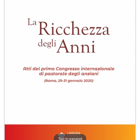
+
RIVISTE
+
CEI
AUTORI VARI
Tap to expand