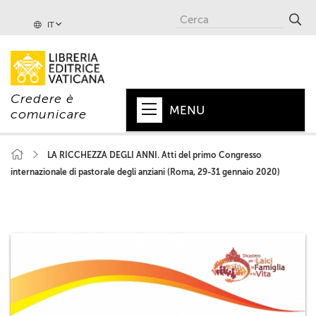
IT
Credere è
MENU
comunicare
HOME
LA RICCHEZZA DEGLI ANNI. Atti del primo Congresso
internazionale di pastorale degli anziani (Roma, 29-31 gennaio 2020)
+
PAPA
+
VATICANO
+
CHIESA
+
MONDO
+
COLLANE