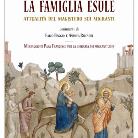
+
RIVISTE
+
CEI
AUTORI VARI