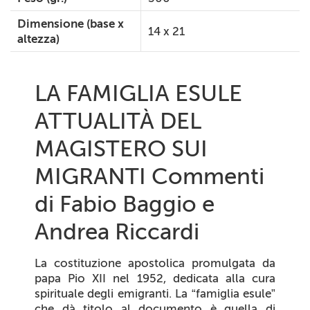
Dimensione (base x
14 x 21
altezza)
LA FAMIGLIA ESULE
ATTUALITÀ DEL
MAGISTERO SUI
MIGRANTI Commenti
di Fabio Baggio e
Andrea Riccardi
La costituzione apostolica promulgata da
papa Pio XII nel 1952, dedicata alla cura
spirituale degli emigranti. La “famiglia esule”
che dà titolo al documento è quella di