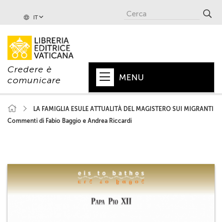
IT
Credere è
MENU
comunicare
HOME
LA FAMIGLIA ESULE ATTUALITÀ DEL MAGISTERO SUI MIGRANTI
Commenti di Fabio Baggio e Andrea Riccardi
+
PAPA
+
VATICANO
+
CHIESA
+
MONDO
+
COLLANE