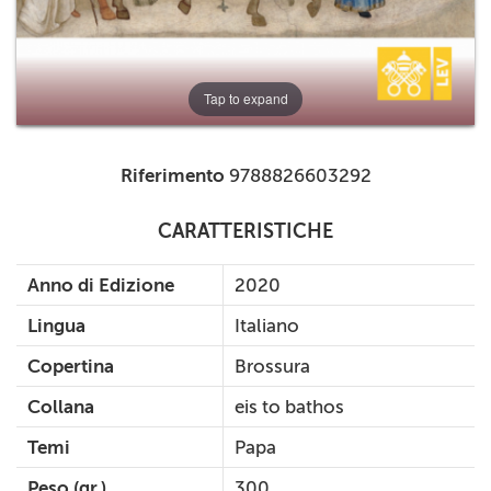
Tap to expand
Riferimento
9788826603292
CARATTERISTICHE
Anno di Edizione
2020
Lingua
Italiano
Copertina
Brossura
Collana
eis to bathos
Temi
Papa
Peso (gr.)
300