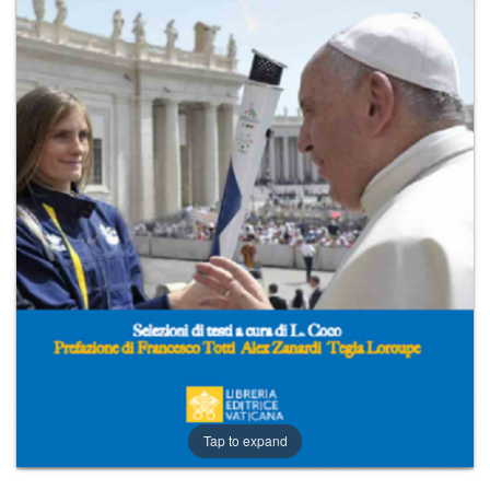
+
RIVISTE
+
CEI
AUTORI VARI
Tap to expand