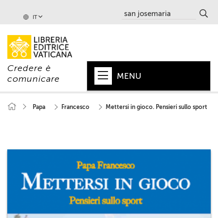
IT
Credere è
MENU
comunicare
HOME
Papa
Francesco
Mettersi in gioco. Pensieri sullo sport
+
PAPA
+
VATICANO
+
CHIESA
+
MONDO
+
COLLANE