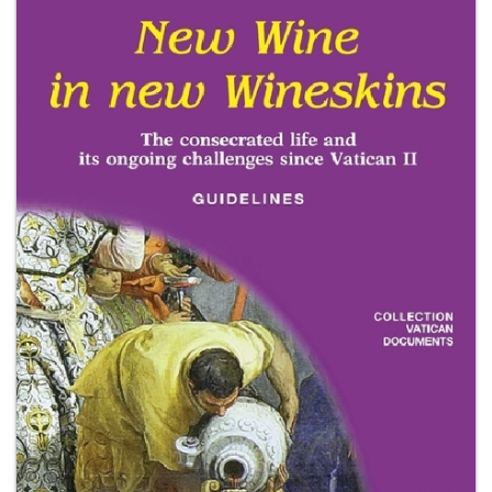
+
RIVISTE
+
CEI
AUTORI VARI