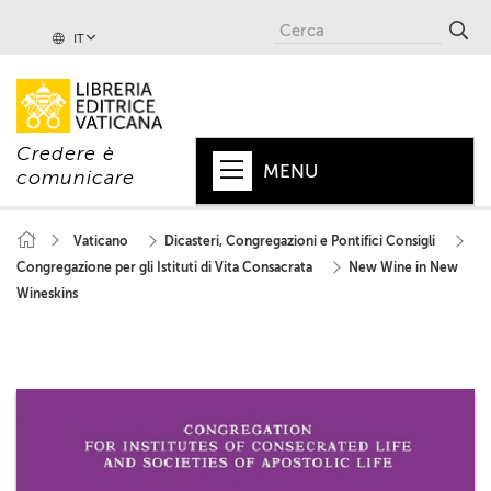
IT
Credere è
MENU
comunicare
HOME
Vaticano
Dicasteri, Congregazioni e Pontifici Consigli
Congregazione per gli Istituti di Vita Consacrata
New Wine in New
+
PAPA
Wineskins
+
VATICANO
+
CHIESA
+
MONDO
+
COLLANE