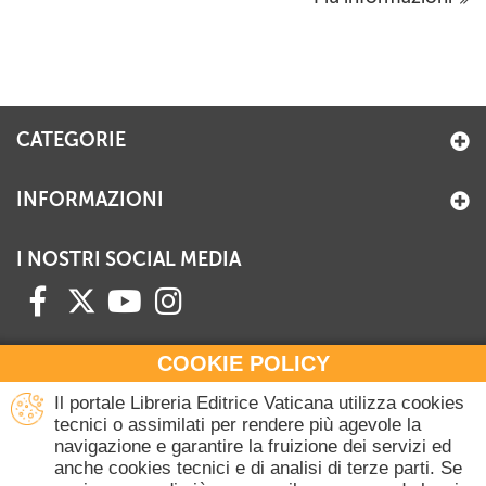
CATEGORIE
INFORMAZIONI
I NOSTRI SOCIAL MEDIA
COOKIE POLICY
HAI BISOGNO DI INFORMAZIONI?
Il portale Libreria Editrice Vaticana utilizza cookies
Contattaci all'Ufficio Commerciale
tecnici o assimilati per rendere più agevole la
navigazione e garantire la fruizione dei servizi ed
+39 06 698 45780
anche cookies tecnici e di analisi di terze parti. Se
Lunedì-Giovedì 8-16.30