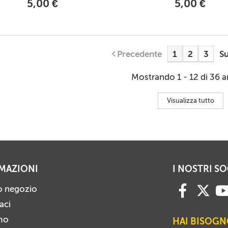
5,00 €
5,00 €
Precedente
1
2
3
Su
Mostrando 1 - 12 di 36 ar
Visualizza tutto
MAZIONI
I NOSTRI SO
ro negozio
aci
mo
HAI BISOGN