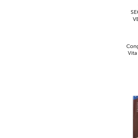
SE
V
Congr
Vita