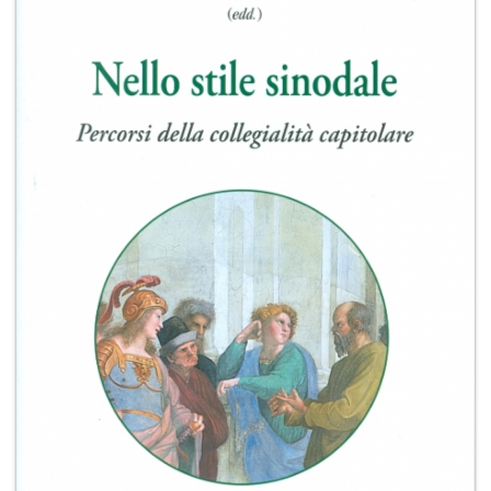
+
RIVISTE
+
CEI
AUTORI VARI