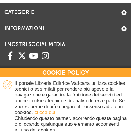
CATEGORIE
INFORMAZIONI
I NOSTRI SOCIAL MEDIA
COOKIE POLICY
HAI BISOGNO DI INFORMAZIONI?
Il portale Libreria Editrice Vaticana utilizza cookies
Contattaci all'Ufficio Commerciale
tecnici o assimilati per rendere più agevole la
navigazione e garantire la fruizione dei servizi ed
+39 06 698 45780
anche cookies tecnici e di analisi di terze parti. Se
Lunedì-Giovedì 8-16.30
vuoi saperne di più o negare il consenso ad alcuni
Venerdì 8-14
cookies,
clicca qui
.
(Escluse festività Vaticane)
Chiudendo questo banner, scorrendo questa pagina
o cliccando qualunque suo elemento acconsenti
all’uso dei cookies.