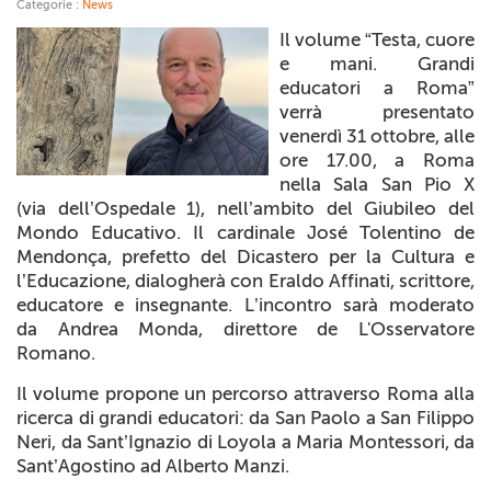
Categorie :
News
+
RIVISTE
Il volume “Testa, cuore
e mani. Grandi
+
CEI
educatori a Roma”
verrà presentato
AUTORI VARI
venerdì 31 ottobre, alle
ore 17.00, a Roma
nella Sala San Pio X
(via dell’Ospedale 1), nell’ambito del Giubileo del
Mondo Educativo. Il cardinale José Tolentino de
Mendonça, prefetto del Dicastero per la Cultura e
l’Educazione, dialogherà con Eraldo Affinati, scrittore,
educatore e insegnante. L’incontro sarà moderato
da Andrea Monda, direttore de
L'Osservatore
Romano
.
Il volume propone un percorso attraverso Roma alla
ricerca di grandi educatori: da San Paolo a San Filippo
Neri, da Sant’Ignazio di Loyola a Maria Montessori, da
Sant’Agostino ad Alberto Manzi.