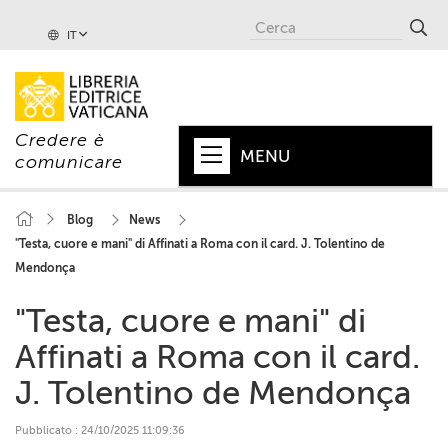
IT
Credere è
MENU
comunicare
HOME
Blog
News
"Testa, cuore e mani" di Affinati a Roma con il card. J. Tolentino de
+
PAPA
Mendonça
+
VATICANO
"Testa, cuore e mani" di
+
CHIESA
Affinati a Roma con il card.
+
MONDO
J. Tolentino de Mendonça
+
COLLANE
Pubblicato : 24/10/2025 11:09:36