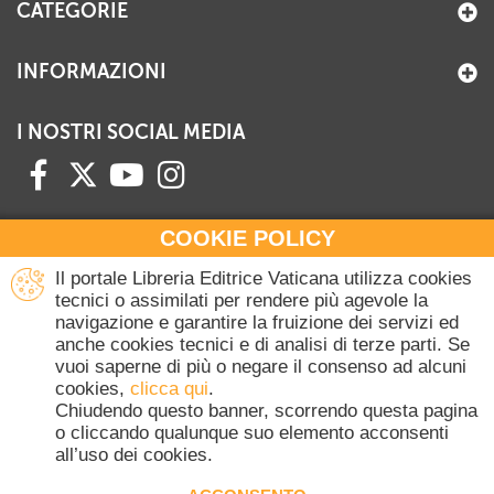
CATEGORIE
INFORMAZIONI
I NOSTRI SOCIAL MEDIA
COOKIE POLICY
HAI BISOGNO DI INFORMAZIONI?
Il portale Libreria Editrice Vaticana utilizza cookies
Contattaci all'Ufficio Commerciale
tecnici o assimilati per rendere più agevole la
navigazione e garantire la fruizione dei servizi ed
+39 06 698 45780
anche cookies tecnici e di analisi di terze parti. Se
Lunedì-Giovedì 8-16.30
vuoi saperne di più o negare il consenso ad alcuni
Venerdì 8-14
cookies,
clicca qui
.
(Escluse festività Vaticane)
Chiudendo questo banner, scorrendo questa pagina
o cliccando qualunque suo elemento acconsenti
all’uso dei cookies.
Copyright © 2020-2026 Dicasterium pro Communicatione - Libreria Editrice
Vaticana - Tutti i diritti riservati.