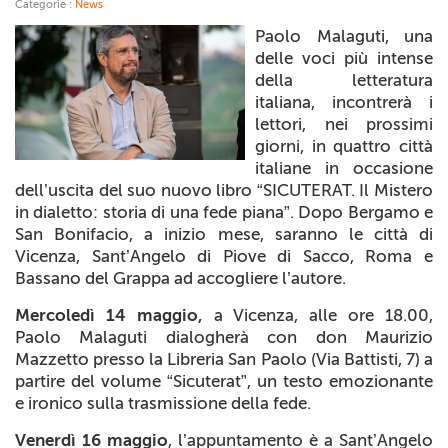
Categorie :
News
+
RIVISTE
Paolo Malaguti, una
delle voci più intense
+
CEI
della letteratura
italiana, incontrerà i
AUTORI VARI
lettori, nei prossimi
giorni, in quattro città
italiane in occasione
dell’uscita del suo nuovo libro “
SICUTERAT. Il Mistero
in dialetto: storia di una fede piana”.
Dopo Bergamo e
San Bonifacio, a inizio mese, saranno le città di
Vicenza, Sant’Angelo di Piove di Sacco, Roma e
Bassano del Grappa ad accogliere l’autore.
Mercoledì 14 maggio,
a Vicenza, alle ore 18.00,
Paolo Malaguti dialogherà con don Maurizio
Mazzetto presso la Libreria San Paolo (Via Battisti, 7) a
partire del volume “
Sicuterat”
, un testo emozionante
e ironico sulla trasmissione della fede.
Venerdì 16 maggio
, l’appuntamento è a Sant’Angelo