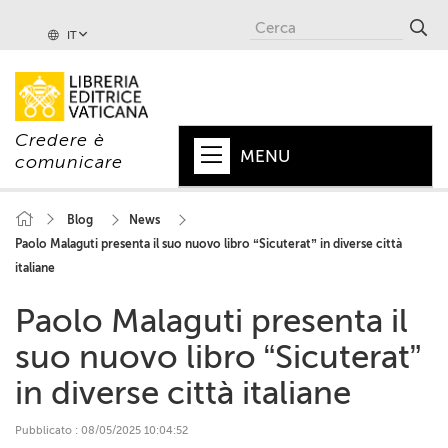
IT
Credere è
MENU
comunicare
HOME
Blog
News
Paolo Malaguti presenta il suo nuovo libro “Sicuterat” in diverse città
+
PAPA
italiane
+
VATICANO
Paolo Malaguti presenta il
+
CHIESA
suo nuovo libro “Sicuterat”
+
MONDO
in diverse città italiane
+
COLLANE
Pubblicato : 08/05/2025 10:04:52