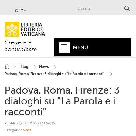
IT
Credere è
MENU
comunicare
HOME
Blog
News
Padova, Roma, Firenze: 3 dialoghi su "La Parola e i racconti"
+
PAPA
Padova, Roma, Firenze: 3
+
VATICANO
dialoghi su "La Parola e i
+
CHIESA
racconti"
+
MONDO
Pubblicato : 25/11/2022 11:54:36
+
COLLANE
Categorie :
News