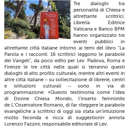
Tre dialoghi tra
+
RIVISTE
personalità di Chiesa e
altrettante scrittrici.
+
CEI
Libreria Editrice
Vaticana e Banco BPM
AUTORI VARI
hanno organizzato tre
eventi pubblici in
altrettante città italiane intorno ai temi del libro
"
La
Parola e i racconti. 16 scrittrici leggono le parabole
dei Vangeli
", da poco edito per Lev. Padova, Roma e
Firenze le tre città nelle quali si terranno questi
dialoghi di alto profilo culturale, mentre altri eventi in
altre città italiane – su sollecitazione di librerie, centri
e istituzioni culturali – sono in via di
programmazione: «Questo testimonia come l’idea
di
Donne Chiesa Mondo
, l’inserto femminile
de
L’Osservatore Romano
, di far rileggere le parabole
evangeliche a scrittrici di
oggi
sia stata un’intuizione
molto feconda e ricca di suggestioni» annota
Lorenzo Fazzini, responsabile editoriale di Lev.