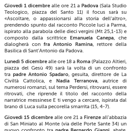
Giovedì 1 dicembre
alle ore 21 a
Padova
(Sala Studio
Teologico, piazza del Santo 11) il focus sarà su
«Ascoltare, o appassionarsi alla storia dell’altro»,
prendendo spunto dal racconto
Piccole luci a Parma
,
ispirato alla parabola delle dieci vergini (Mt 25,1-13) e
composto dalla scrittrice
Emanuela Canepa
, che
dialogherà con
fra Antonio Ramina
, rettore della
Basilica di Sant’Antonio da Padova.
Lunedì 5 dicembre
alle ore 18 a
Roma
(Palazzo Altieri,
piazza del Gesù 49) sarà la volta di un confronto
tra
padre Antonio Spadaro
, gesuita, direttore de
La
Civiltà Cattolica
, e
Nadia Terranova
, autrice di
numerosi romanzi, sul tema
Perdersi, ritrovarsi, essere
ritrovati
, che riprende il titolo del racconto della
narratrice messinese
E ti vengo a cercare
, ispirata dal
brano di Luca sulla pecorella smarrita (15, 4-7).
Giovedì 15 dicembre
alle ore 21 a
Firenze
all’abbazia
di San Miniato al Monte (via delle Porte Sante 34) un
nuovo confronto tra
padre Bernardo Gianni
, abate,