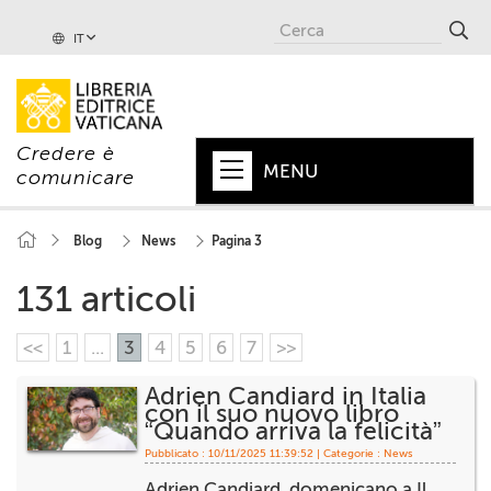
IT
Credere è
MENU
comunicare
HOME
Blog
News
Pagina 3
+
PAPA
131 articoli
+
VATICANO
<<
1
...
3
4
5
6
7
>>
+
CHIESA
Adrien Candiard in Italia
con il suo nuovo libro
+
MONDO
“Quando arriva la felicità”
Pubblicato : 10/11/2025 11:39:52 | Categorie :
News
+
COLLANE
Adrien Candiard, domenicano a Il