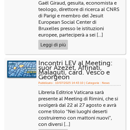
Gaël Giraud, gesuita, economista e
teologo, direttore di ricerca al CNRS
di Parigi e membro del Jesuit
European Social Center di
Bruxelles presso le istituzioni
europee, parteciperà a sei [...]
Leggi di più
Incontri LEV al Meeting:
suor Azezet, Affinati,
Malaguti, card. Vesco e
Georgeon
Pubblicato : 10/07/2025 14:43:10 | Categorie :
News
Libreria Editrice Vaticana sarà
presente al Meeting di Rimini, che si
svolgerà dal 22 al 27 agosto e avrà
come titolo “Nei luoghi deserti
costruiremo con mattoni nuovi”,
con diversi [...]