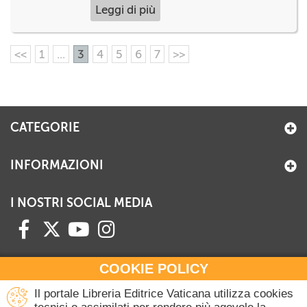
Leggi di più
<<
1
...
3
4
5
6
7
>>
CATEGORIE
INFORMAZIONI
I NOSTRI SOCIAL MEDIA
COOKIE POLICY
HAI BISOGNO DI INFORMAZIONI?
Il portale Libreria Editrice Vaticana utilizza cookies
Contattaci all'Ufficio Commerciale