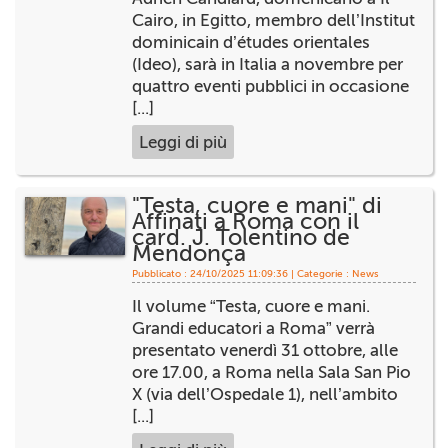
+
RIVISTE
Cairo, in Egitto, membro dell’Institut
dominicain d’études orientales
+
CEI
(Ideo), sarà in Italia a novembre per
quattro eventi pubblici in occasione
AUTORI VARI
[...]
Leggi di più
"Testa, cuore e mani" di
Affinati a Roma con il
card. J. Tolentino de
Mendonça
Pubblicato : 24/10/2025 11:09:36 | Categorie :
News
Il volume “Testa, cuore e mani.
Grandi educatori a Roma” verrà
presentato venerdì 31 ottobre, alle
ore 17.00, a Roma nella Sala San Pio
X (via dell’Ospedale 1), nell’ambito
[...]