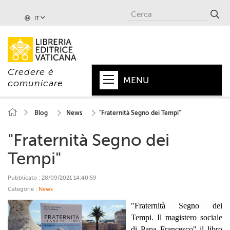
IT
Credere è
MENU
comunicare
HOME
Blog
News
"Fraternità Segno dei Tempi"
+
PAPA
"Fraternità Segno dei
+
VATICANO
Tempi"
+
CHIESA
Pubblicato : 28/09/2021 14:40:59
Categorie :
News
+
MONDO
"Fraternità Segno dei
+
COLLANE
Tempi. Il magistero sociale
di Papa Francesco" il libro