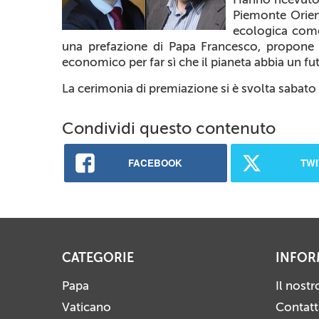
Piemonte Orient
ecologica come 
una prefazione di Papa Francesco, propone un
economico per far sì che il pianeta abbia un f
La cerimonia di premiazione si è svolta sabato
Condividi questo contenuto
FACEBOOK
TWI
CATEGORIE
INFOR
Papa
Il nost
Vaticano
Contatt