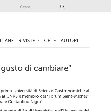
LLANE
RIVISTE
CEI
AUTORI
Il gusto di cambiare”
prima Università di Scienze Gastronomiche al
rca al CNRS e membro del “Forum Saint-Michel”,
urale Costantino Nigra”.
timento di Studi Umanistici dell’Università del