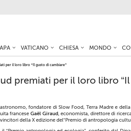
PAPA
VATICANO
CHIESA
MONDO
CO
ti per il loro libro “Il gusto di cambiare”
ud premiati per il loro libro “
gastronomo, fondatore di Slow Food, Terra Madre e della 
uita francese
Gaël Giraud
, economista, direttore di rice
 vincitori della X edizione del“Premio di antropologia cult
il “Premio antropologia ed ecologia”, conferito dal Dipar