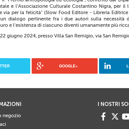
ale e l’Associazione Culturale Costantino Nigra, per il l
via per la felicità"
(Slow Food Editore - Libreria Editric
 dialogo pertinente fra i due autori sulla necessità 
uturo e l’esistenza di ciascuno diventi umanamente più ricca
 22 giugno 2024, presso Villa San Remigio, via San Remigi
TTER
GOOGLE+
L
MAZIONI
I NOSTRI SO
ro negozio
aci