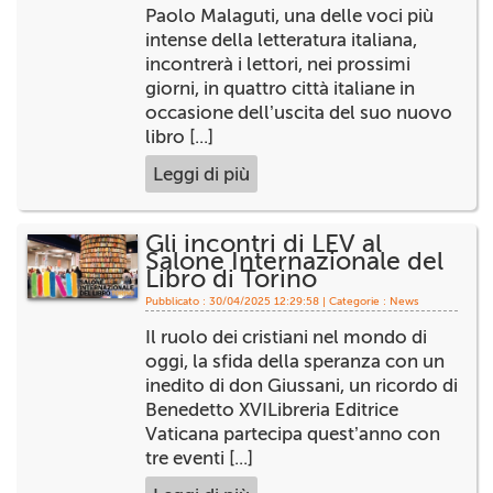
Paolo Malaguti, una delle voci più
+
RIVISTE
intense della letteratura italiana,
incontrerà i lettori, nei prossimi
+
CEI
giorni, in quattro città italiane in
occasione dell’uscita del suo nuovo
AUTORI VARI
libro [...]
Leggi di più
Gli incontri di LEV al
Salone Internazionale del
Libro di Torino
Pubblicato : 30/04/2025 12:29:58 | Categorie :
News
Il ruolo dei cristiani nel mondo di
oggi, la sfida della speranza con un
inedito di don Giussani, un ricordo di
Benedetto XVILibreria Editrice
Vaticana partecipa quest’anno con
tre eventi [...]