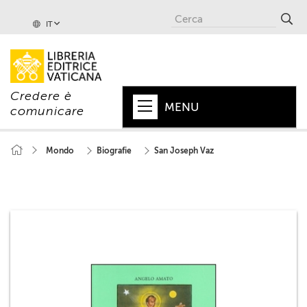
IT
Credere è
MENU
comunicare
HOME
Mondo
Biografie
San Joseph Vaz
+
PAPA
+
VATICANO
+
CHIESA
+
MONDO
+
COLLANE