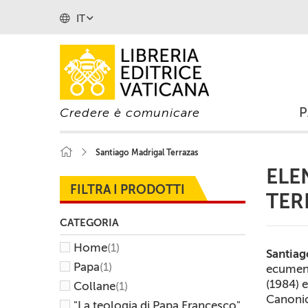
IT
Credere è comunicare
Santiago Madrigal Terrazas
ELE
FILTRA I PRODOTTI
TER
CATEGORIA
Home
(1)
Santiag
Papa
(1)
ecumeni
(1984) e
Collane
(1)
Canonic
"La teologia di Papa Francesco"