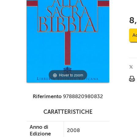
8
Ac
Hover to zoom
Riferimento
9788820980832
CARATTERISTICHE
Anno di
2008
Edizione