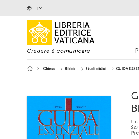
IT
Credere è comunicare
Chiesa
Bibbia
Studi biblici
GUIDA ESSEN
G
B
Un 
Scr
Pre