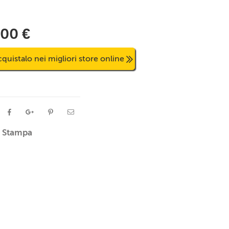
,00 €
quistalo nei migliori store online
Stampa