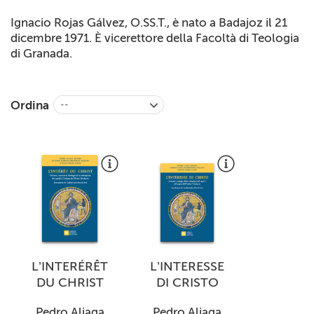
+
RIVISTE
Ignacio Rojas Gálvez, O.SS.T., è nato a Badajoz il 21
dicembre 1971. È vicerettore della Facoltà di Teologia
+
CEI
di Granada.
AUTORI VARI
Ordina
--
L’INTERÉRÊT
L’INTERESSE
DU CHRIST
DI CRISTO
Pedro Aliaga
Pedro Aliaga