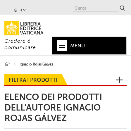
IT
Credere è
MENU
comunicare
HOME
Ignacio Rojas Gálvez
+
PAPA
FILTRA I PRODOTTI
+
VATICANO
ELENCO DEI PRODOTTI
+
CHIESA
DELL'AUTORE IGNACIO
+
MONDO
ROJAS GÁLVEZ
+
COLLANE