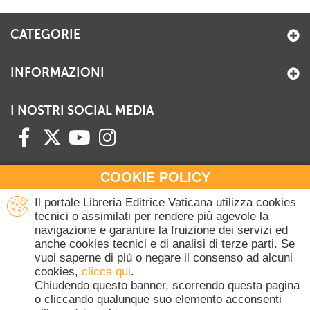
CATEGORIE
INFORMAZIONI
I NOSTRI SOCIAL MEDIA
COOKIE POLICY
HAI BISOGNO DI INFORMAZIONI?
Il portale Libreria Editrice Vaticana utilizza cookies
Contattaci all'Ufficio Commerciale
tecnici o assimilati per rendere più agevole la
navigazione e garantire la fruizione dei servizi ed
+39 06 698 45780
anche cookies tecnici e di analisi di terze parti. Se
Lunedì-Giovedì 8-16.30
vuoi saperne di più o negare il consenso ad alcuni
Venerdì 8-14
cookies,
clicca qui
.
(Escluse festività Vaticane)
Chiudendo questo banner, scorrendo questa pagina
o cliccando qualunque suo elemento acconsenti