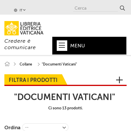
IT
Credere è
MENU
comunicare
HOME
Collane
"Documenti Vaticani"
+
PAPA
FILTRA I PRODOTTI
+
VATICANO
"DOCUMENTI VATICANI"
+
CHIESA
Ci sono 13 prodotti.
+
MONDO
+
COLLANE
Ordina
--