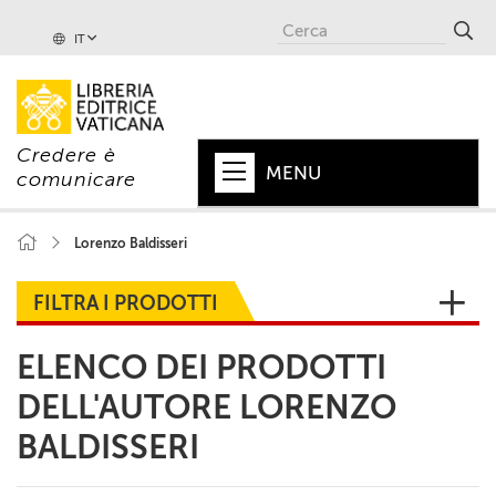
IT
Credere è
MENU
comunicare
HOME
Lorenzo Baldisseri
+
PAPA
FILTRA I PRODOTTI
+
VATICANO
ELENCO DEI PRODOTTI
+
CHIESA
DELL'AUTORE LORENZO
+
MONDO
BALDISSERI
+
COLLANE