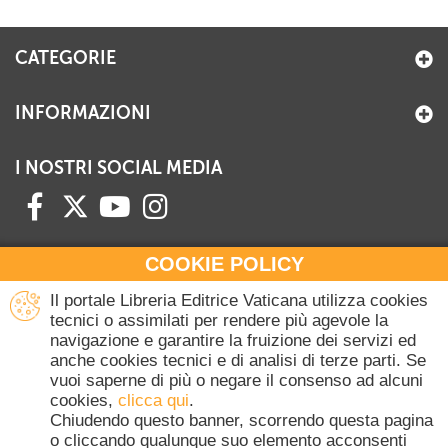
CATEGORIE
INFORMAZIONI
I NOSTRI SOCIAL MEDIA
COOKIE POLICY
HAI BISOGNO DI INFORMAZIONI?
Il portale Libreria Editrice Vaticana utilizza cookies
Contattaci all'Ufficio Commerciale
tecnici o assimilati per rendere più agevole la
navigazione e garantire la fruizione dei servizi ed
+39 06 698 45780
anche cookies tecnici e di analisi di terze parti. Se
Lunedì-Giovedì 8-16.30
vuoi saperne di più o negare il consenso ad alcuni
Venerdì 8-14
cookies,
clicca qui
.
(Escluse festività Vaticane)
Chiudendo questo banner, scorrendo questa pagina
o cliccando qualunque suo elemento acconsenti