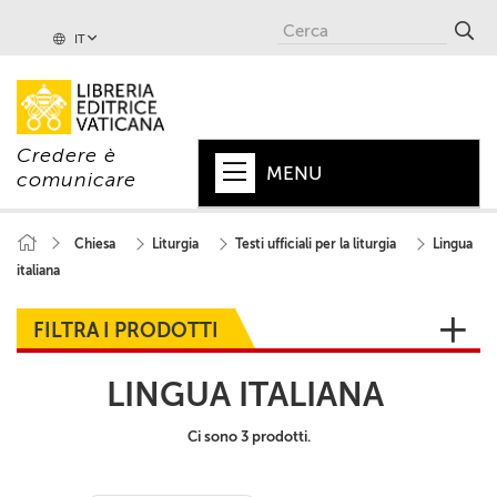
IT
Credere è
MENU
comunicare
HOME
Chiesa
Liturgia
Testi ufficiali per la liturgia
Lingua
italiana
+
PAPA
+
VATICANO
FILTRA I PRODOTTI
+
CHIESA
LINGUA ITALIANA
+
MONDO
Ci sono 3 prodotti.
+
COLLANE