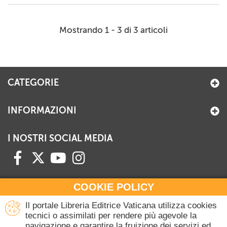
Mostrando 1 - 3 di 3 articoli
CATEGORIE
INFORMAZIONI
I NOSTRI SOCIAL MEDIA
COOKIE POLICY
HAI BISOGNO DI INFORMAZIONI?
Il portale Libreria Editrice Vaticana utilizza cookies
Contattaci all'Ufficio Commerciale
tecnici o assimilati per rendere più agevole la
navigazione e garantire la fruizione dei servizi ed