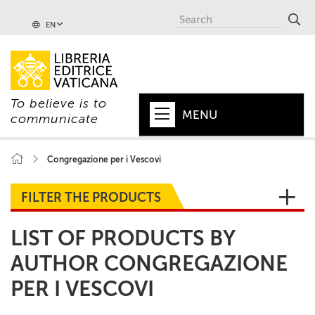
EN
To believe is to
MENU
communicate
HOME
Congregazione per i Vescovi
+
POPE
FILTER THE PRODUCTS
+
VATICAN
LIST OF PRODUCTS BY
+
CHURCH
AUTHOR CONGREGAZIONE
+
WORLD
PER I VESCOVI
+
SERIES