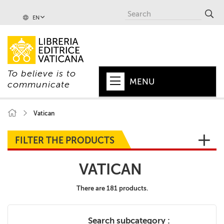
EN
To believe is to
MENU
communicate
HOME
Vatican
+
POPE
FILTER THE PRODUCTS
+
VATICAN
VATICAN
+
CHURCH
There are 181 products.
+
WORLD
+
SERIES
Search subcategory :