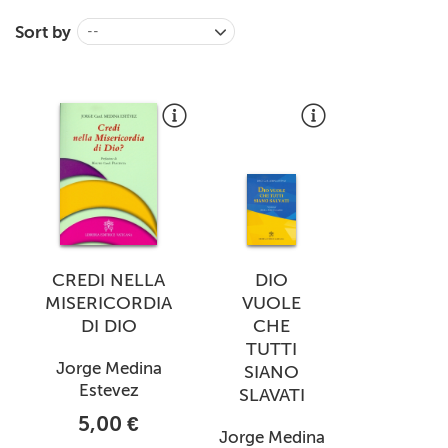
+
MAGAZINES
Sort by
--
+
CEI
AUTORI VARI
CREDI NELLA
DIO
MISERICORDIA
VUOLE
DI DIO
CHE
TUTTI
Jorge Medina
SIANO
Estevez
SLAVATI
5,00 €
Jorge Medina