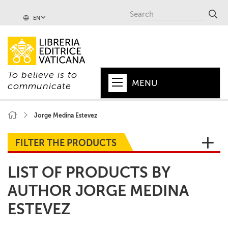
EN
To believe is to
MENU
communicate
HOME
Jorge Medina Estevez
+
POPE
FILTER THE PRODUCTS
+
VATICAN
LIST OF PRODUCTS BY
+
CHURCH
AUTHOR JORGE MEDINA
+
WORLD
ESTEVEZ
+
SERIES