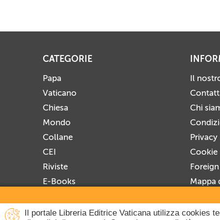
CATEGORIE
INFOR
Papa
Il nost
Vaticano
Contatt
Chiesa
Chi sia
Mondo
Condizio
Collane
Privacy
CEI
Cookie 
Riviste
Foreign
E-Books
Mappa d
Prossime Uscite
Iscrivit
Disiscri
Il portale Libreria Editrice Vaticana utilizza cookies 