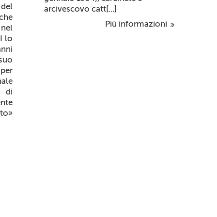
del
arcivescovo catt[...]
 che
Più informazioni
nel
I lo
anni
 suo
 per
nale
 di
ente
sto»