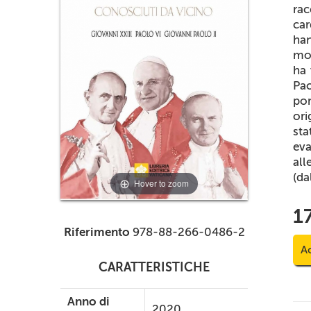
ra
car
ha
mon
ha 
Pao
pon
ori
st
eva
all
(da
Hover to zoom
1
Riferimento
978-88-266-0486-2
Ac
CARATTERISTICHE
Anno di
2020