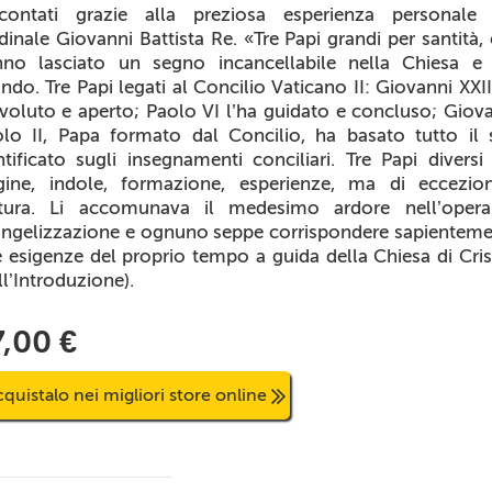
ccontati grazie alla preziosa esperienza personale 
dinale Giovanni Battista Re. «Tre Papi grandi per santità,
nno lasciato un segno incancellabile nella Chiesa e 
do. Tre Papi legati al Concilio Vaticano II: Giovanni XXII
voluto e aperto; Paolo VI l’ha guidato e concluso; Giov
lo II, Papa formato dal Concilio, ha basato tutto il
tificato sugli insegnamenti conciliari. Tre Papi diversi
gine, indole, formazione, esperienze, ma di eccezio
atura. Li accomunava il medesimo ardore nell’opera
ngelizzazione e ognuno seppe corrispondere sapientem
e esigenze del proprio tempo a guida della Chiesa di Cri
ll’Introduzione).
7,00 €
quistalo nei migliori store online