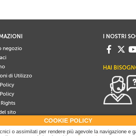
MAZIONI
I NOSTRI SO
ro negozio
aci
mo
HAI BISOGN
ni di Utilizzo
 Policy
Policy
 Rights
el sito
COOKIE POLICY
i alla Newsletter
viti dalla Newsletter
tecnici o assimilati per rendere più agevole la navigazione e g