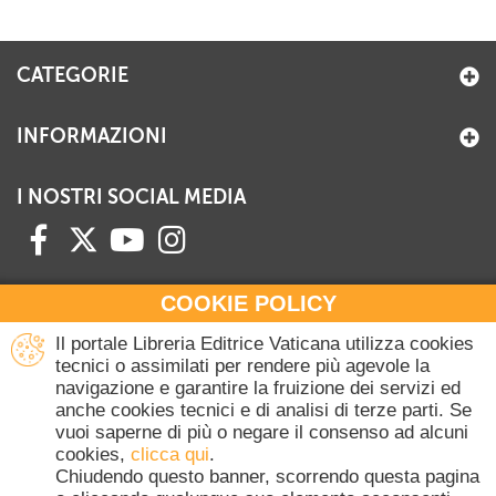
CATEGORIE
INFORMAZIONI
I NOSTRI SOCIAL MEDIA
COOKIE POLICY
HAI BISOGNO DI INFORMAZIONI?
Il portale Libreria Editrice Vaticana utilizza cookies
Contattaci all'Ufficio Commerciale
tecnici o assimilati per rendere più agevole la
navigazione e garantire la fruizione dei servizi ed
+39 06 698 45780
anche cookies tecnici e di analisi di terze parti. Se
Lunedì-Giovedì 8-16.30
vuoi saperne di più o negare il consenso ad alcuni
Venerdì 8-14
cookies,
clicca qui
.
(Escluse festività Vaticane)
Chiudendo questo banner, scorrendo questa pagina