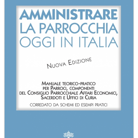
+
RIVISTE
+
CEI
AUTORI VARI