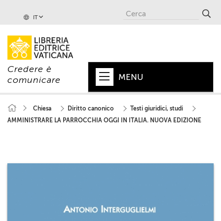
IT
Credere è
MENU
comunicare
HOME
Chiesa
Diritto canonico
Testi giuridici, studi
AMMINISTRARE LA PARROCCHIA OGGI IN ITALIA. NUOVA EDIZIONE
+
PAPA
+
VATICANO
+
CHIESA
+
MONDO
+
COLLANE