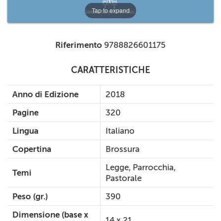
Tap to expand
Riferimento
9788826601175
CARATTERISTICHE
Anno di Edizione
2018
Pagine
320
Lingua
Italiano
Copertina
Brossura
Legge, Parrocchia,
Temi
Pastorale
Peso (gr.)
390
Dimensione (base x
14 x 21