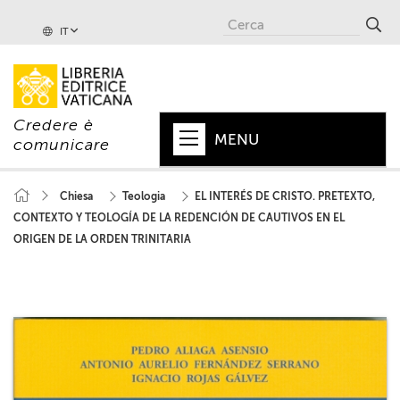
IT
Credere è
MENU
comunicare
HOME
Chiesa
Teologia
EL INTERÉS DE CRISTO. PRETEXTO,
CONTEXTO Y TEOLOGÍA DE LA REDENCIÓN DE CAUTIVOS EN EL
+
PAPA
ORIGEN DE LA ORDEN TRINITARIA
+
VATICANO
+
CHIESA
+
MONDO
+
COLLANE