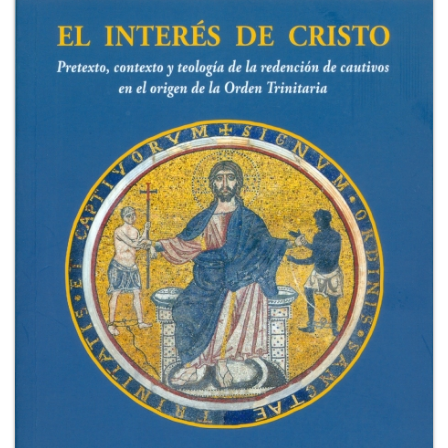
+
RIVISTE
+
CEI
AUTORI VARI