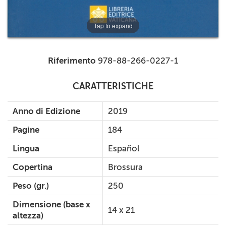
Tap to expand
Riferimento
978-88-266-0227-1
CARATTERISTICHE
Anno di Edizione
2019
Pagine
184
Lingua
Español
Copertina
Brossura
Peso (gr.)
250
Dimensione (base x
14 x 21
altezza)