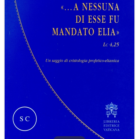
+
RIVISTE
+
CEI
AUTORI VARI