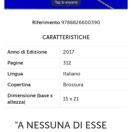
Tap to expand
Riferimento
9788826600390
CARATTERISTICHE
Anno di Edizione
2017
Pagine
312
Lingua
Italiano
Copertina
Brossura
Dimensione (base x
15 x 21
altezza)
"A NESSUNA DI ESSE