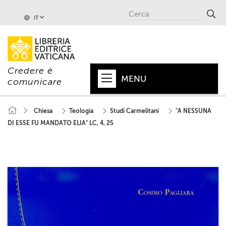
IT
Credere è
MENU
comunicare
HOME
Chiesa
Teologia
Studi Carmelitani
"A NESSUNA
DI ESSE FU MANDATO ELIA" LC, 4, 25
+
PAPA
+
VATICANO
+
CHIESA
+
MONDO
+
COLLANE