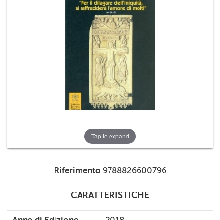
+
RIVISTE
+
CEI
AUTORI VARI
Tap to expand
Riferimento
9788826600796
CARATTERISTICHE
Anno di Edizione
2018