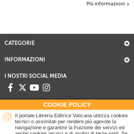
Più informazioni
CATEGORIE
INFORMAZIONI
I NOSTRI SOCIAL MEDIA
COOKIE POLICY
HAI BISOGNO DI INFORMAZIONI?
Il portale Libreria Editrice Vaticana utilizza cookies
Contattaci all'Ufficio Commerciale
tecnici o assimilati per rendere più agevole la
navigazione e garantire la fruizione dei servizi ed
+39 06 698 45780
anche cookies tecnici e di analisi di terze parti. Se