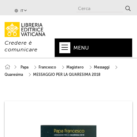
IT
Credere è
MENU
comunicare
HOME
Papa
Francesco
Magistero
Messaggi
Quaresima
MESSAGGIO PER LA QUARESIMA 2018
+
PAPA
+
VATICANO
+
CHIESA
+
MONDO
+
COLLANE