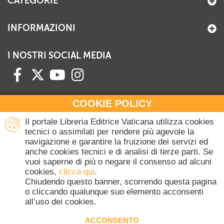
CATEGORIE
INFORMAZIONI
I NOSTRI SOCIAL MEDIA
COOKIE POLICY
HAI BISOGNO DI INFORMAZIONI?
Il portale Libreria Editrice Vaticana utilizza cookies
Contattaci all'Ufficio Commerciale
tecnici o assimilati per rendere più agevole la
navigazione e garantire la fruizione dei servizi ed
+39 06 698 45780
anche cookies tecnici e di analisi di terze parti. Se
Lunedì-Giovedì 8-16.30
vuoi saperne di più o negare il consenso ad alcuni
Venerdì 8-14
cookies,
clicca qui
.
(Escluse festività Vaticane)
Chiudendo questo banner, scorrendo questa pagina
o cliccando qualunque suo elemento acconsenti
all’uso dei cookies.
Copyright © 2020-2026 Dicasterium pro Communicatione - Libreria Editrice
Vaticana - Tutti i diritti riservati.
ACCONSENTO