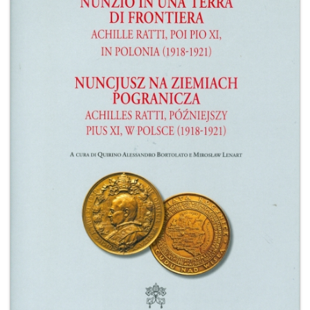
+
RIVISTE
+
CEI
AUTORI VARI