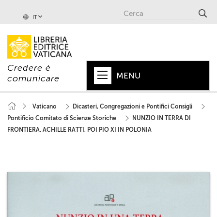
IT
Credere è
MENU
comunicare
HOME
Vaticano
Dicasteri, Congregazioni e Pontifici Consigli
Pontificio Comitato di Scienze Storiche
NUNZIO IN TERRA DI
+
PAPA
FRONTIERA. ACHILLE RATTI, POI PIO XI IN POLONIA
+
VATICANO
+
CHIESA
+
MONDO
+
COLLANE