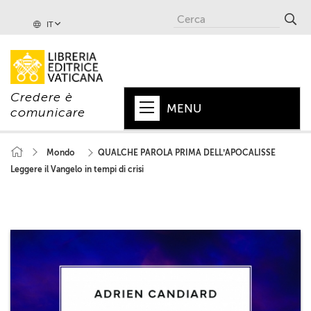
IT
Credere è
MENU
comunicare
HOME
Mondo
QUALCHE PAROLA PRIMA DELL’APOCALISSE
Leggere il Vangelo in tempi di crisi
+
PAPA
+
VATICANO
+
CHIESA
+
MONDO
+
COLLANE