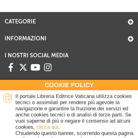
CATEGORIE
INFORMAZIONI
I NOSTRI SOCIAL MEDIA
COOKIE POLICY
HAI BISOGNO DI INFORMAZIONI?
Il portale Libreria Editrice Vaticana utilizza cookies
Contattaci all'Ufficio Commerciale
tecnici o assimilati per rendere più agevole la
navigazione e garantire la fruizione dei servizi ed
+39 06 698 45780
anche cookies tecnici e di analisi di terze parti. Se
Lunedì-Giovedì 8-16.30
vuoi saperne di più o negare il consenso ad alcuni
Venerdì 8-14
cookies,
clicca qui
.
(Escluse festività Vaticane)
Chiudendo questo banner, scorrendo questa pagina