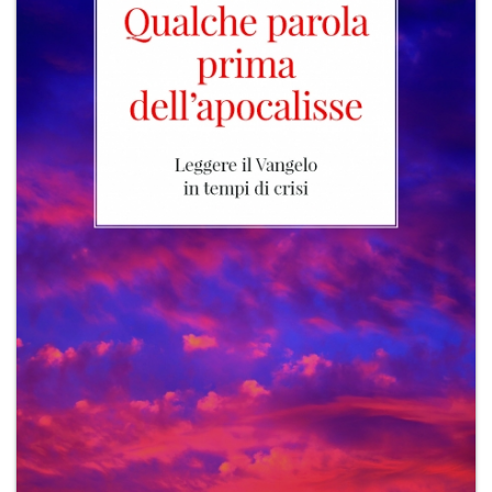
+
RIVISTE
+
CEI
AUTORI VARI