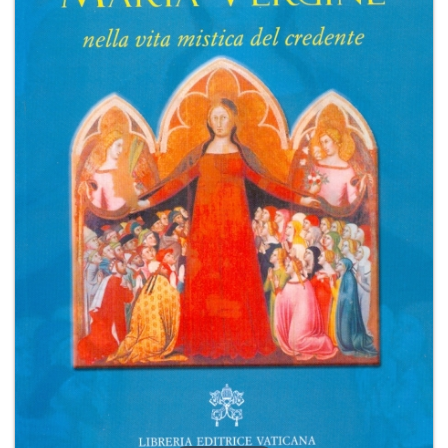
+
RIVISTE
+
CEI
AUTORI VARI