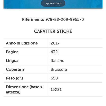
Tap to expand
Riferimento
978-88-209-9965-0
CARATTERISTICHE
Anno di Edizione
2017
Pagine
432
Lingua
Italiano
Copertina
Brossura
Peso (gr.)
650
Dimensione (base x
15X21
altezza)