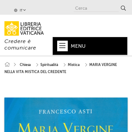
IT
Credere è
MENU
comunicare
HOME
Chiesa
Spiritualità
Mistica
MARIA VERGINE
NELLA VITA MISTICA DEL CREDENTE
+
PAPA
+
VATICANO
+
CHIESA
+
MONDO
+
COLLANE