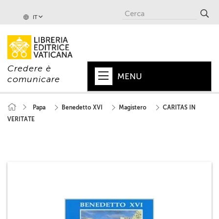
IT
Credere è
MENU
comunicare
HOME
Papa
Benedetto XVI
Magistero
CARITAS IN
VERITATE
+
PAPA
+
VATICANO
+
CHIESA
+
MONDO
+
COLLANE