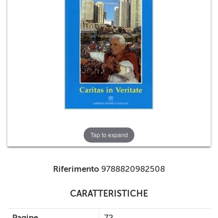
+
RIVISTE
+
CEI
AUTORI VARI
Tap to expand
Riferimento
9788820982508
CARATTERISTICHE
Pagine
72