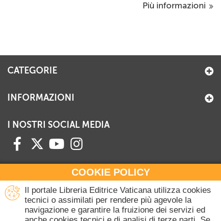
Più informazioni
CATEGORIE
INFORMAZIONI
I NOSTRI SOCIAL MEDIA
COOKIE POLICY
HAI BISOGNO DI INFORMAZIONI?
Il portale Libreria Editrice Vaticana utilizza cookies
Contattaci all'Ufficio Commerciale
tecnici o assimilati per rendere più agevole la
navigazione e garantire la fruizione dei servizi ed
+39 06 698 45780
anche cookies tecnici e di analisi di terze parti. Se